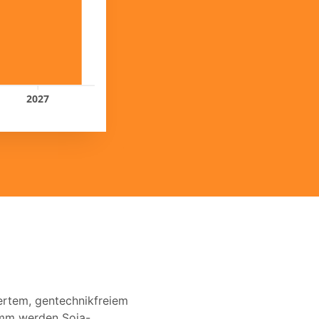
2027
ertem, gentechnikfreiem
amm werden Soja-