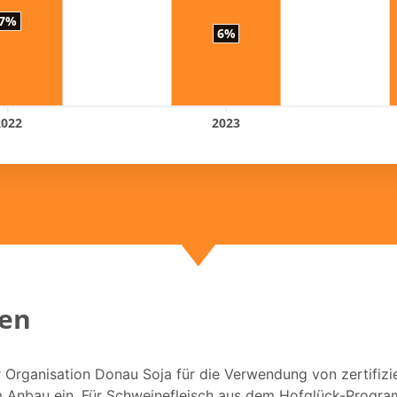
7%
6%
2022
2023
len
 Organisation Donau Soja für die Verwendung von zertifizi
m Anbau ein. Für Schweinefleisch aus dem Hofglück-Progr